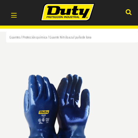
Guantes
/
Protección química
/
Guante Nitrilo azul puño de lona