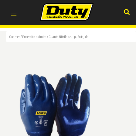
Guantes
/
Protección química
/
Guante Nitrilo azul puño tejido