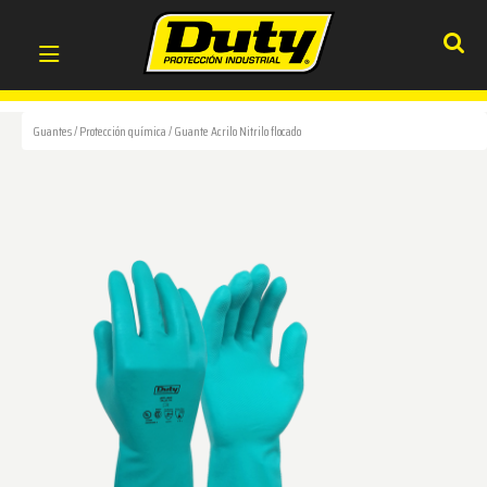
Guantes
/
Protección química
/
Guante Acrilo Nitrilo flocado