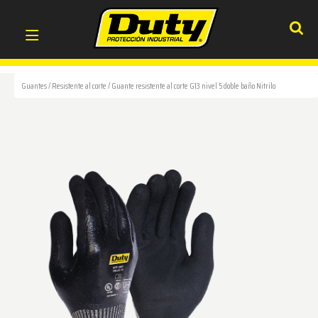
Guantes
/
Resistente al corte
/
Guante resistente al corte G13 nivel 5 doble baño Nitrilo