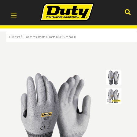
Guantes
/
Guante resistente al corte nivel 5 baño PU