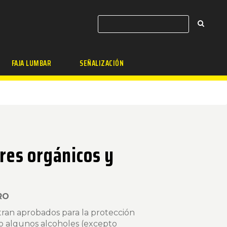
FAJA LUMBAR
SEÑALIZACIÓN
res orgánicos y
RO
ran aprobados para la protección
o algunos alcoholes (excepto