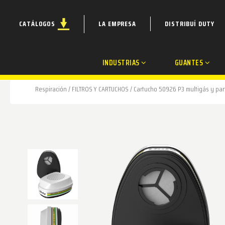
CATÁLOGOS
LA EMPRESA
DISTRIBUÍ DUTY
INDUSTRIAS
GUANTES
Respiración
/
FILTROS Y CARTUCHOS
/
Cartucho 50926 P3 multigás y par