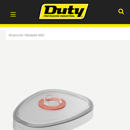
Respiración
/
Adaptador A420