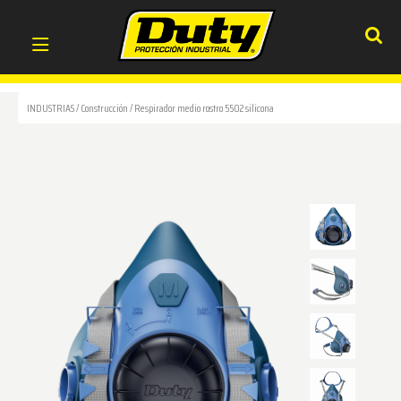
INDUSTRIAS
/
Construcción
/
Respirador medio rostro 5502 silicona