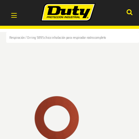
Respiración
/
Orring 5895 chico inhalación para respirador rostro completo