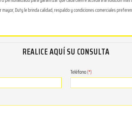
to personalizado para garantizar que cada cliente acceda a la solución más
mayor, Duty le brinda calidad, respaldo y condiciones comerciales preferenc
REALICE AQUÍ SU CONSULTA
Teléfono
(*)