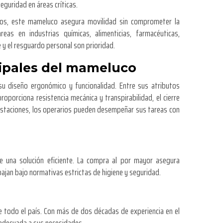
seguridad en áreas críticas.
anos, este mameluco asegura movilidad sin comprometer la
eas en industrias químicas, alimenticias, farmacéuticas,
 y el resguardo personal son prioridad.
cipales del mameluco
su diseño ergonómico y funcionalidad. Entre sus atributos
roporciona resistencia mecánica y transpirabilidad, el cierre
 prestaciones, los operarios pueden desempeñar sus tareas con
 una solución eficiente. La compra al por mayor asegura
bajan bajo normativas estrictas de higiene y seguridad.
e todo el país. Con más de dos décadas de experiencia en el