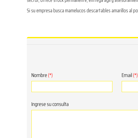
sector, ofrece stock permanente, entrega ágil y asesoramien
Si su empresa busca mamelucos descartables amarillos al por 
Nombre
(*)
Email
(*)
Ingrese su consulta