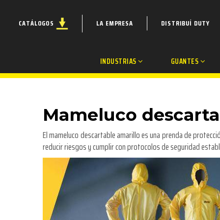
CATÁLOGOS
LA EMPRESA
DISTRIBUÍ DUTY
INDUSTRIAS
GUANTES
Mameluco descartab
El mameluco descartable amarillo es una prenda de protecció
reducir riesgos y cumplir con protocolos de seguridad establ