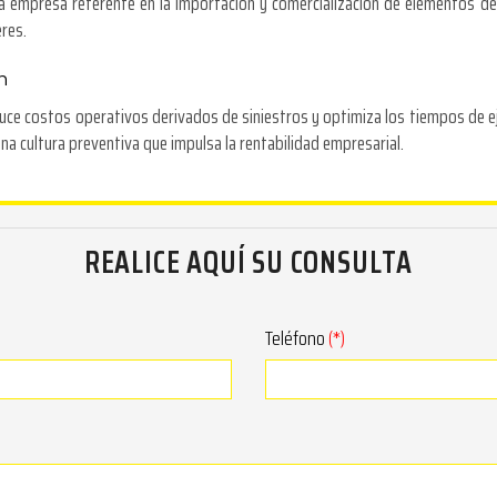
 empresa referente en la importación y comercialización de elementos de
eres.
n
reduce costos operativos derivados de siniestros y optimiza los tiempos de
una cultura preventiva que impulsa la rentabilidad empresarial.
REALICE AQUÍ SU CONSULTA
Teléfono
(*)