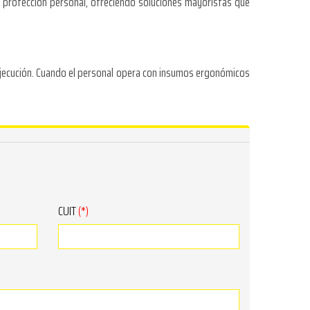
 protección personal, ofreciendo soluciones mayoristas que
 ejecución. Cuando el personal opera con insumos ergonómicos
CUIT
(*)