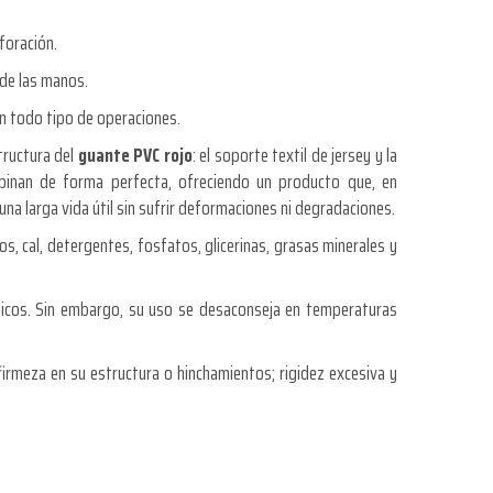
rforación.
 de las manos.
en todo tipo de operaciones.
tructura del
guante PVC rojo
: el soporte textil de jersey y la
mbinan de forma perfecta, ofreciendo un producto que, en
na larga vida útil sin sufrir deformaciones ni degradaciones.
os, cal, detergentes, fosfatos, glicerinas, grasas minerales y
rmicos. Sin embargo, su uso se desaconseja en temperaturas
irmeza en su estructura o hinchamientos; rigidez excesiva y