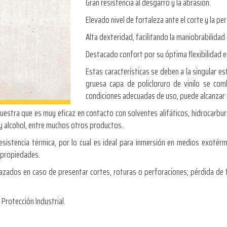
Gran resistencia al desgarro y la abrasión.
Elevado nivel de fortaleza ante el corte y la pe
Alta dexteridad, facilitando la maniobrabilidad
Destacado confort por su óptima flexibilidad 
Estas características se deben a la singular es
gruesa capa de policloruro de vinilo se co
condiciones adecuadas de uso, puede alcanzar u
emuestra que es muy eficaz en contacto con solventes alifáticos, hidrocarbur
as y alcohol, entre muchos otros productos.
esistencia térmica, por lo cual es ideal para inmersión en medios exoté
 propiedades.
zados en caso de presentar cortes, roturas o perforaciones; pérdida de f
Protección Industrial.