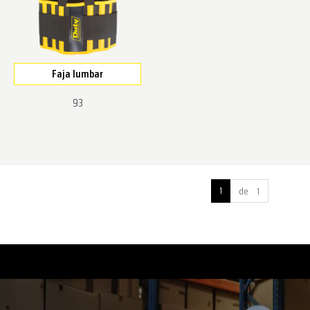
Faja lumbar
93
1
de 1