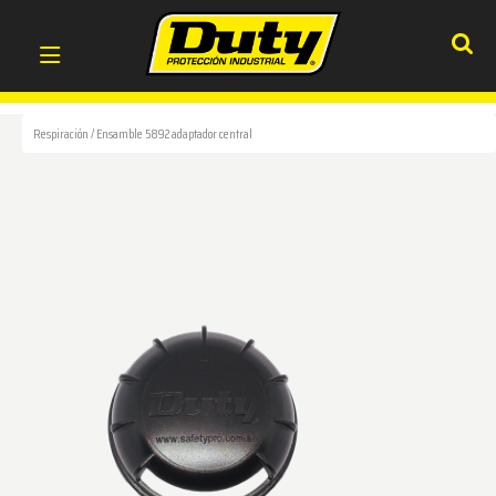
Respiración
/
Ensamble 5892 adaptador central