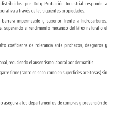
 distribuidos por Duty Protección Industrial responde a
rporativa a través de las siguientes propiedades:
a barrera impermeable y superior frente a hidrocarburos,
os, superando el rendimiento mecánico del látex natural o el
lto coeficiente de tolerancia ante pinchazos, desgarros y
sonal, reduciendo el ausentismo laboral por dermatitis.
arre firme (tanto en seco como en superficies aceitosas) sin
 Esto asegura a los departamentos de compras y prevención de